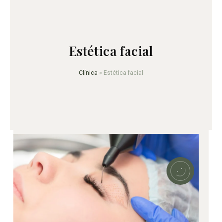
Estética facial
Clínica
»
Estética facial
Ble
con
Ple
es?
El L
apl
tec
rev
en 