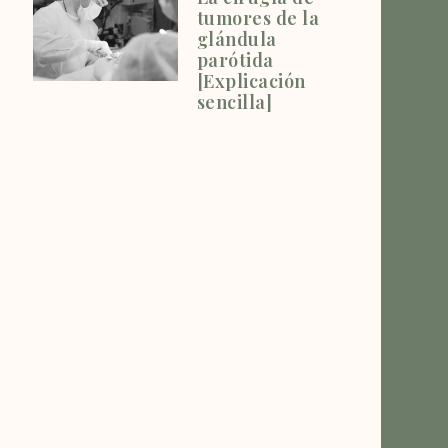
tumores de la
glándula
parótida
[Explicación
sencilla]