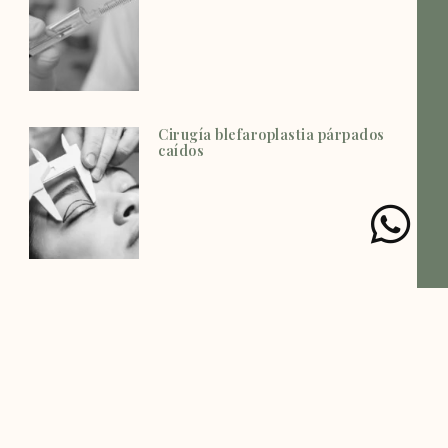
Cirugía blefaroplastia párpados
caídos
La cirugía de tumores de la
glándula parótida [Explicación
sencilla]